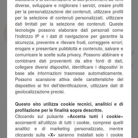
Hai speso il codice shopping da
diverse, sviluppare e migliorare i servizi, creare profili
utente registrato
per la personalizzazione dei contenuti, utilizzare profili
per la selezione di contenuti personalizzati, utilizzare
dati limitati per la selezione dei contenuti. Queste
Accedi
con e-mail e password utilizzati in
tecnologie possono elaborare dati personali come
l'indirizzo IP e i dati di navigazione per garantire la
fase di registrazione e consulta la sezione
sicurezza, prevenire e rilevare frodi, correggere errori,
"Voucher"
erogare e presentare pubblicità e contenuto, salvare e
comunicare le scelte sulla privacy. Possono abbinare e
combinare dati provenienti da altre fonti di dati,
Accedi
collegare diversi dispositivi, identificare i dispositivi in
base alle informazioni trasmesse automaticamente.
Possono scansione attiva delle caratteristiche del
dispositivo ai fini dell’identificazione, utilizzare dati di
geolocalizzazione precisi.
Questo sito utilizza cookie tecnici, analitici e di
Hai
uno o più codici
da
profilazione per le finalità sopra descritte.
recuperare?
Cliccando sul pulsante
«Accetta tutti i cookie»
acconsenti all'utilizzo di tutti i cookie, compresi quelli
analitici e di marketing personalizzato, mentre
Registrati ora!
Inserisci il
numero di
cliccando sulla
«X»
saranno installati solo i cookie
telefono
precedentemente utilizzato e