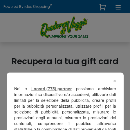
©
Powered By ideaShopping
Recupera la tua gift card
×
In che modalità hai speso il tuo
Noi e
i nostri (775) partner
possiamo archiviare
codice shopping?
informazioni su dispositivo e/o accedervi, utilizzare dati
limitati per la selezione della pubblicità, creare profili
per la pubblicità personalizzata, utilizzare profili per la
selezione di pubblicità personalizzata, misurare le
prestazioni degli annunci, misurare le prestazioni dei
contenuti, comprendere il pubblico attraverso
statistiche o la combinazione di dati provenienti da fonti