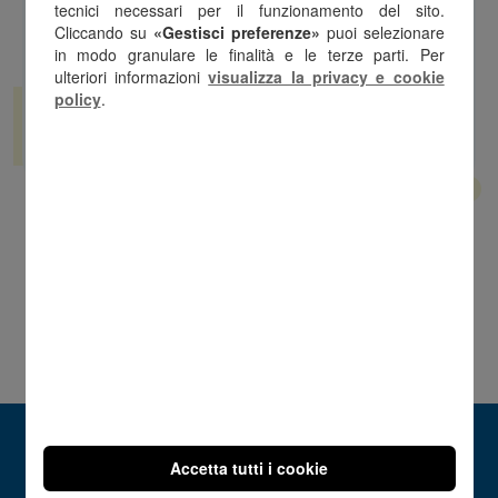
tecnici necessari per il funzionamento del sito.
accedi a un'area personale dedicata
,
Cliccando su
«Gestisci preferenze»
puoi selezionare
dove potrai consultare e verificare tutti i
in modo granulare le finalità e le terze parti. Per
tuoi codici
ulteriori informazioni
visualizza la privacy e cookie
policy
.
Registrati
Accetta tutti i cookie