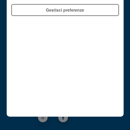
Il Mondo ideaShopping
Gestisci preferenze
Come funziona?
Tutte le Gift Card
Effettua l'Accesso
Registrati
FAQ
UN MONDO DI ACQUISTI PER TE
www.latuagiftcard.com
Seguici