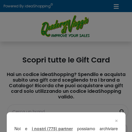
©
Powered By ideaShopping
Scopri tutte le Gift Card
Hai un codice ideaShopping? Spendilo e acquista
subito una gift card scegliendo tra i brand a
Catalogo! Ricorda che puoi acquistare una gift
card solo utilizzando un codice ideaShopping
valido.
×
Noi e
i nostri (775) partner
possiamo archiviare
Filtra e ordina