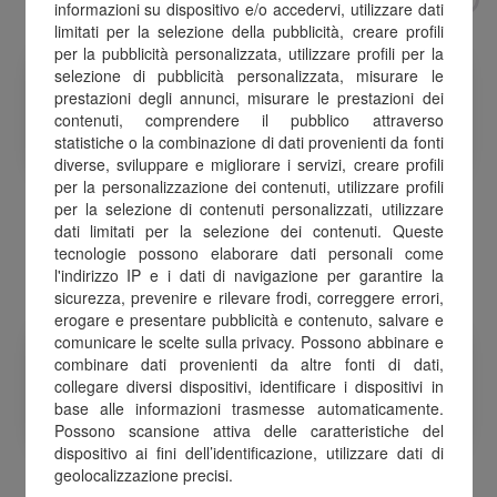
informazioni su dispositivo e/o accedervi, utilizzare dati
limitati per la selezione della pubblicità, creare profili
per la pubblicità personalizzata, utilizzare profili per la
selezione di pubblicità personalizzata, misurare le
prestazioni degli annunci, misurare le prestazioni dei
contenuti, comprendere il pubblico attraverso
statistiche o la combinazione di dati provenienti da fonti
diverse, sviluppare e migliorare i servizi, creare profili
per la personalizzazione dei contenuti, utilizzare profili
per la selezione di contenuti personalizzati, utilizzare
Amazon.it
MAXI DI
dati limitati per la selezione dei contenuti. Queste
tecnologie possono elaborare dati personali come
l'indirizzo IP e i dati di navigazione per garantire la
sicurezza, prevenire e rilevare frodi, correggere errori,
erogare e presentare pubblicità e contenuto, salvare e
comunicare le scelte sulla privacy. Possono abbinare e
combinare dati provenienti da altre fonti di dati,
collegare diversi dispositivi, identificare i dispositivi in
base alle informazioni trasmesse automaticamente.
Possono scansione attiva delle caratteristiche del
dispositivo ai fini dell’identificazione, utilizzare dati di
geolocalizzazione precisi.
Nike
XBOX Live