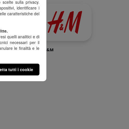
scelte sulla privacy.
sitivi, identificare i
le caratteristiche del
itte.
esi quelli analitici e di
cnici necessari per il
ulare le finalità e le
i Store
H&M
tta tutti i cookie