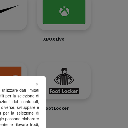
XBOX Live
×
ilizzare dati limitati
fili per la selezione di
zioni dei contenuti,
 diverse, sviluppare e
Foot Locker
li per la selezione di
logie possono elaborare
nire e rilevare frodi,