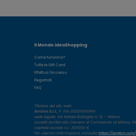
Il Mondo ideaShopping
Come funziona?
Tutte le Gift Card
Effettua l'Accesso
Registrati
FAQ
Titolare del sito web:
Amilon S.r.l.
, P. IVA 05921090964
sede legale: Via Natale Battaglia n. 12 – Milano
società iscritta alla Camera di Commercio di Milano, 
capitale sociale i.v.: 200000 €
Per ulteriori informazioni, consulta
https://amilon.com/