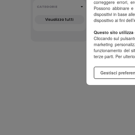
correggere errori, e
CATEGORIE
Possono abbinare e co
dispositivi in base a
Visualizza tutti
dispositivo ai fini dell
Questo sito utilizza 
Cliccando sul pulsan
marketing personali
funzionamento del si
Signorvi
terze parti. Per ulteri
Gestisci prefere