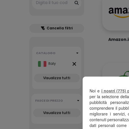
Cancella filtri
Amazon.i
CATALOGO
Italy
Visualizza tutti
Noi e
i nostri (775) 
per la selezione della 
FASCE DI PREZZO
pubblicità personal
comprendere il pubbli
Bottega 
Visualizza tutti
migliorare i servizi,
contenuti personalizza
dati personali come l