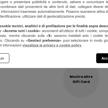
rogare e presentare pubblicità e contenuto, salvare e comunicare le 
mbinare dati provenienti da altre fonti di dati, collegare diversi dispo
lle informazioni trasmesse automaticamente. Possono scansione attiva del
’identificazione, utilizzare dati di geolocalizzazione precisi.
cookie tecnici, analitici e di profilazione per le finalità sopra descr
te
«Accetta tutti i cookie»
acconsenti all'utilizzo di tutti i cookie, compr
zzato, mentre cliccando sulla
«X»
saranno installati solo i cookie te
to. Cliccando su
«Gestisci preferenze»
puoi selezionare in modo gran
no
Venchi
Mondador
ori informazioni
visualizza la privacy e cookie policy
.
nze
Acce
Mostra altre
Gift Card